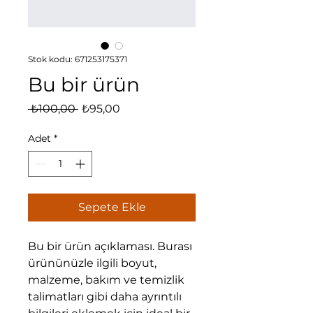
Stok kodu: 671253175371
Bu bir ürün
Normal
İndirimli
 ₺100,00 
₺95,00
Fiyat
Fiyat
Adet
*
Sepete Ekle
Bu bir ürün açıklaması. Burası 
ürününüzle ilgili boyut, 
malzeme, bakım ve temizlik 
talimatları gibi daha ayrıntılı 