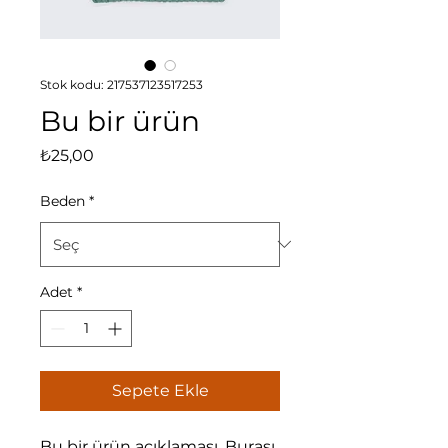
Stok kodu: 217537123517253
Bu bir ürün
Fiyat
₺25,00
Beden
*
Adet
*
Sepete Ekle
Bu bir ürün açıklaması. Burası 